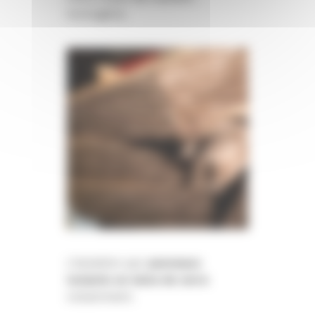
homogène.
L’isolation par
panneaux
isolants en laine de verre
notamment.