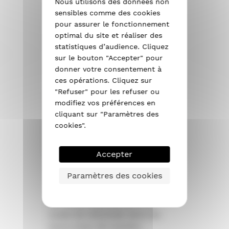
Nous utilisons des données non
Notre équipe ISO
sensibles comme des cookies
SOUFFLE vous conseille
pour vous proposer les
pour assurer le fonctionnement
solutions d’isolation les
optimal du site et réaliser des
plus adéquates.
statistiques d’audience. Cliquez
sur le bouton "Accepter" pour
Pour votre isolation, nous
donner votre consentement à
intervenons en général selon deux
méthodes :
ces opérations. Cliquez sur
"Refuser" pour les refuser ou
modifiez vos préférences en
cliquant sur "Paramètres des
cookies".
Accepter
Paramètres des cookies
L’isolation
par insufflation
qui
consiste à placer l’isolant (laine
de roche, laine de verre ou
ouate de cellulose) dans les
murs creux de manière