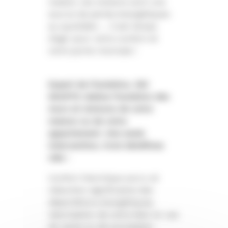
maison, les cloisons sont une
source de pertes énergétiques
au quotidien … il est temps
d’agir pour votre confort et
votre porte-monnaie !
Expert de l’isolation, ISO
SOUFFE réalise l’isolation des
murs et cloisons de votre
maison ou de votre
appartement. Une seule
intervention, trois bénéfices
clés :
Confort thermique accru et
réduction significative des
déperditions énergétiques,
Valorisation de votre bien en cas
de vente ou de succession.