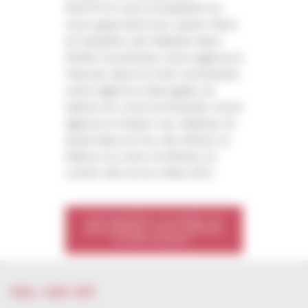
SOUFFLE vous conseillent et
vous apportent leur savoir-faire
en isolation de l’habitat dans
l’Allier (contactez notre agence à
Yzeure), dans le Cher (contactez
notre agence à Bourges), en
Saône-et-Loire (contactez notre
agence à Chalon-sur-Saône), et
aussi dans le Puy-de-Dôme, la
Nièvre, la Loire, le Rhône, le
Loiret, l’Ain et en Côte-d’Or.
Une question, un projet, un
devis gratuit, nous sommes
à votre écoute !
ISOL SUD EST