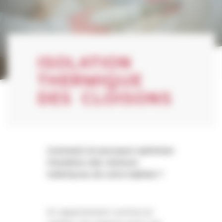
ISOLATION
THERMIQUE
DES CLOISONS
Comment et pourquoi optimiser
l’isolation des cloisons
intérieures de votre habitat ?
En appartement comme en