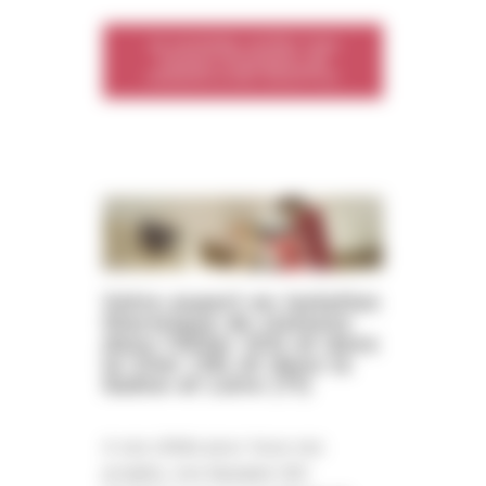
Je souhaite confier mes
travaux d’isolation de
cloisons à ISO SOUFFLE
Votre expert en isolation
thermique de cloisons
dans l'Allier (03) et dans
le Cher (18) et dans la
Saône et Loire (71)
A vos côtés pour tous vos
projets, nos équipes ISO